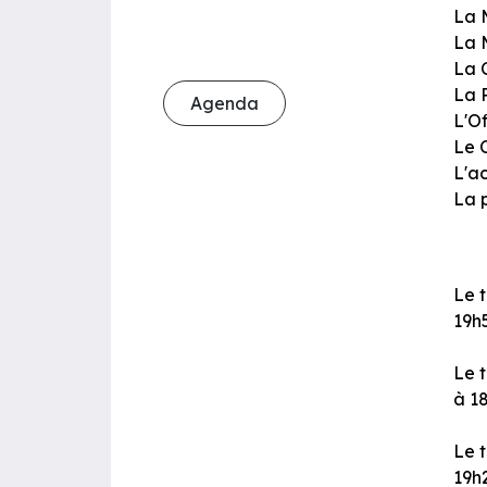
La 
La 
La 
La 
Agenda
L'O
Le 
L'a
La p
Le t
19h5
Le 
à 1
Le t
19h