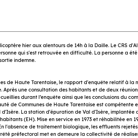
optère hier aux alentours de 14h à la Daille. Le CRS d'Albe
sonne qui s'est retrouvée en difficulté. La personne a été
 sortie indemne.
e Haute Tarentaise, le rapport d'enquête relatif à la mi
e. Après une consultation des habitants et de deux réunion
ueillies durant l’enquête ainsi que les conclusions du co
nauté de Communes de Haute Tarentaise est compétente en
'Isère. La station d'épuration de Val d'Isère, implantée d
abitants (EH). Mise en service en 1973 et réhabilitée en 1
n l'absence de traitement biologique, les effluents rejet
êté préfectoral met en demeure la collectivité de réalise