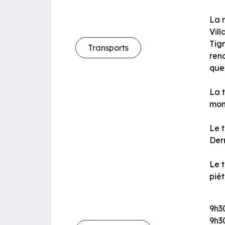
La n
Vill
Tig
Transports
rend
que
La 
mon
Le 
Der
Le t
pié
9h3
9h3