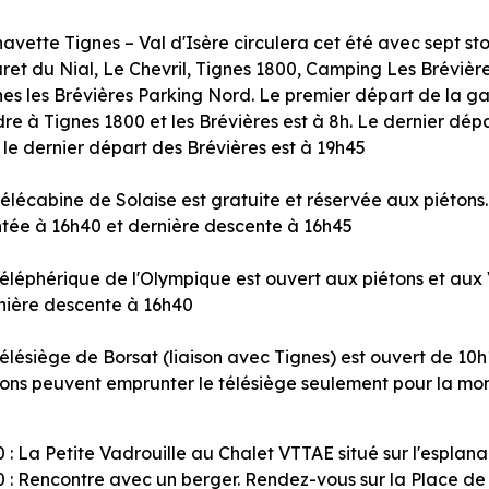
avette Tignes – Val d'Isère circulera cet été avec sept st
aret du Nial, Le Chevril, Tignes 1800, Camping Les Brévière
nes les Brévières Parking Nord. Le premier départ de la ga
re à Tignes 1800 et les Brévières est à 8h. Le dernier dépa
 le dernier départ des Brévières est à 19h45
télécabine de Solaise est gratuite et réservée aux piétons
tée à 16h40 et dernière descente à 16h45
téléphérique de l'Olympique est ouvert aux piétons et aux 
nière descente à 16h40
élésiège de Borsat (liaison avec Tignes) est ouvert de 10h
tons peuvent emprunter le télésiège seulement pour la mon
0 : La Petite Vadrouille au Chalet VTTAE situé sur l'espla
0 : Rencontre avec un berger. Rendez-vous sur la Place de 