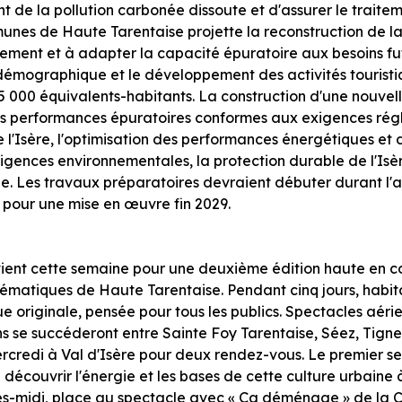
ent de la pollution carbonée dissoute et d'assurer le trait
es de Haute Tarentaise projette la reconstruction de la
tement et à adapter la capacité épuratoire aux besoins f
n démographique et le développement des activités tourist
 000 équivalents-habitants. La construction d'une nouvell
s performances épuratoires conformes aux exigences rég
 l'Isère, l'optimisation des performances énergétiques et 
xigences environnementales, la protection durable de l'Isèr
que. Les travaux préparatoires devraient débuter durant l
pour une mise en œuvre fin 2029.
vient cette semaine pour une deuxième édition haute en co
matiques de Haute Tarentaise. Pendant cinq jours, habitant
e originale, pensée pour tous les publics. Spectacles aér
ons se succéderont entre Sainte Foy Tarentaise, Séez, Tignes
rcredi à Val d'Isère pour deux rendez-vous. Le premier se
découvrir l'énergie et les bases de cette culture urbaine
rès-midi, place au spectacle avec « Ça déménage » de la