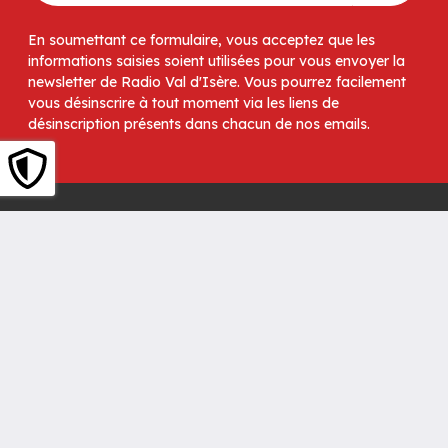
En soumettant ce formulaire, vous acceptez que les
informations saisies soient utilisées pour vous envoyer la
newsletter de Radio Val d'Isère. Vous pourrez facilement
vous désinscrire à tout moment via les liens de
désinscription présents dans chacun de nos emails.
Radio Val d'Isère
Radio Val d'Isère -90 Place Jacques Mouflier-BP228 -
73150 Val d'Isère - Tél. 04 79 06 18 66