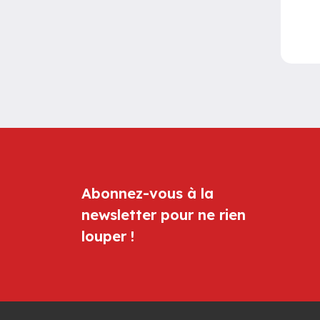
Abonnez-vous à la
newsletter pour ne rien
louper !