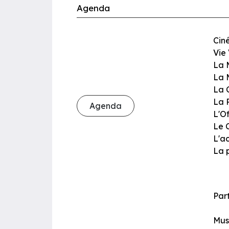
Agenda
Ciné
Vie 
La 
La 
La 
La 
Agenda
L'O
Le 
L'a
La p
Part
Mus