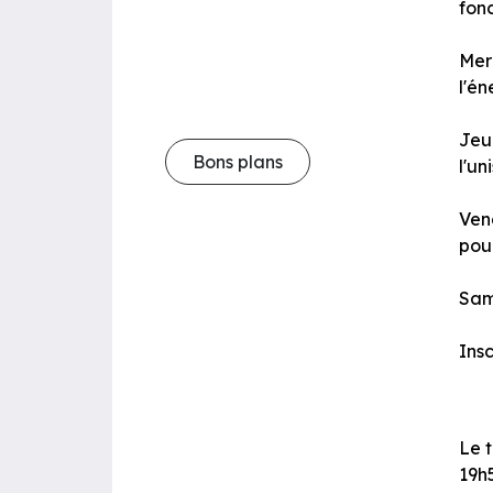
fonc
Merc
l'én
Jeud
Bons plans
l'u
Vend
pou
Same
Insc
Le t
19h5