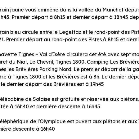
train jaune vous emmène dans la vallée du Manchet depuis 
8h45. Premier départ à 8h15 et dernier départ à 18h45 depu
rain bleu circule entre le Legettaz et le rond-point des Pis
21. Premier départ au rond-point des Pistes à 8h15 et der
avette Tignes – Val d'Isère circulera cet été avec sept st
aret du Nial, Le Chevril, Tignes 1800, Camping Les Brévière
nes les Brévières Parking Nord. Le premier départ de la ga
re à Tignes 1800 et les Brévières est à 8h. Le dernier dépa
 le dernier départ des Brévières est à 19h45
télécabine de Solaise est gratuite et réservée aux piétons
tée à 16h40 et dernière descente à 16h45
téléphérique de l'Olympique est ouvert aux piétons et aux 
nière descente à 16h40