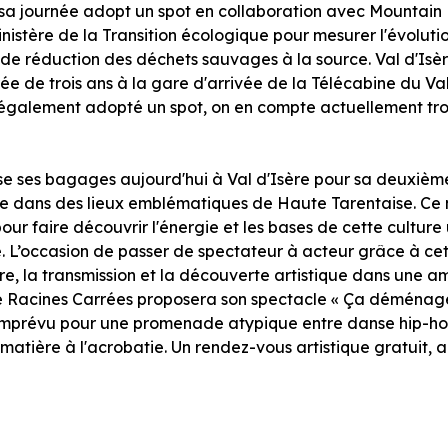
r sa journée adopt un spot en collaboration avec Mountain 
inistère de la Transition écologique pour mesurer l'évolut
ie de réduction des déchets sauvages à la source. Val d'Isè
 de trois ans à la gare d'arrivée de la Télécabine du Vall
 également adopté un spot, on en compte actuellement troi
ose ses bagages aujourd'hui à Val d'Isère pour sa deuxièm
sie dans des lieux emblématiques de Haute Tarentaise. Ce
our faire découvrir l'énergie et les bases de cette cultu
. L’occasion de passer de spectateur à acteur grâce à cet 
tre, la transmission et la découverte artistique dans une a
nie Racines Carrées proposera son spectacle « Ça démén
imprévu pour une promenade atypique entre danse hip-hop
atière à l'acrobatie. Un rendez-vous artistique gratuit, a