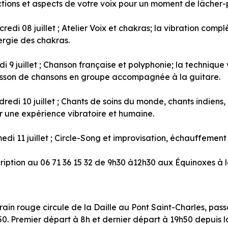
tions et aspects de votre voix pour un moment de lâcher-pr
redi 08 juillet ; Atelier Voix et chakras; la vibration compl
ergie des chakras.
i 9 juillet ; Chanson française et polyphonie; la technique
nisson de chansons en groupe accompagnée à la guitare.
redi 10 juillet ; Chants de soins du monde, chants indiens,
r une expérience vibratoire et humaine.
di 11 juillet ; Circle-Song et improvisation, échauffement 
ription au 06 71 36 15 32 de 9h30 à12h30 aux Équinoxes à l
rain rouge circule de la Daille au Pont Saint-Charles, pas
0. Premier départ à 8h et dernier départ à 19h50 depuis l