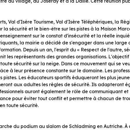
 du village, au Joseray et à la Daille. Cette réunion pub
rts, Val d'Isère Tourisme, Val d'Isère Téléphériques, la Ré
 la sécurité et le bien-être sur les pistes à la Maison Marce
'enseignement sur le constat d'insécurité et la réelle inq
iquants, la mairie a décidé de s'engager dans une larg
mation. Depuis un an, l'esprit du « Respect de l'autre, séc
t les représentants des grandes organisations. L'objectif e
toute sécurité sur la neige. Dans ce mouvement qui se veu
âce à leur présence constante sur le domaine. Les professi
s pistes. Les éducateurs sportifs éduqueront les plus jeu
rmeront aux adultes les règles de sécurité. Ils adapteront 
ofessionnels auront également le rôle de communiquant et
lance pour éviter tout conflit et permettre à chacun de tr
en toute sécurité.
arche du podium au slalom de Schladming en Autriche. À 