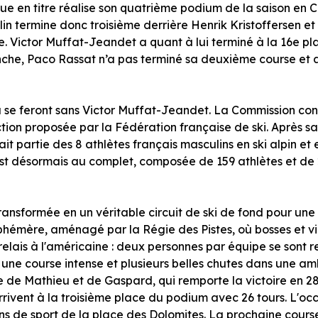
ue en titre réalise son quatrième podium de la saison en
n termine donc troisième derrière Henrik Kristoffersen et 
 Victor Muffat-Jeandet a quant à lui terminé à la 16e pl
nche, Paco Rassat n’a pas terminé sa deuxième course et a
se feront sans Victor Muffat-Jeandet. La Commission cons
lection proposée par la Fédération française de ski. Après 
it partie des 8 athlètes français masculins en ski alpin e
st désormais au complet, composée de 159 athlètes et de 
t transformée en un véritable circuit de ski de fond pour 
 éphémère, aménagé par la Régie des Pistes, où bosses et v
relais à l'américaine : deux personnes par équipe se sont 
ès une course intense et plusieurs belles chutes dans une a
e de Mathieu et de Gaspard, qui remporte la victoire en 28 
rivent à la troisième place du podium avec 26 tours. L'occ
ins de sport de la place des Dolomites. La prochaine cours