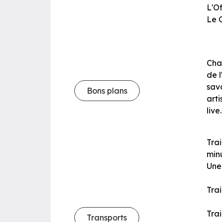
L'O
Le 
Chaq
de l
sav
Bons plans
arti
live
Trai
minu
Une 
Trai
Tra
Transports