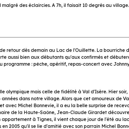
malgré des éclaircies. A 7h, il faisait 10 degrés au village.
e retour dès demain au Lac de l'Ouillette. La bourriche de 
e aussi bien aux débutants qu'aux confirmés et débutera à
Au programme : pêche, apéritif, repas-concert avec Johnny
e olympique mais celle de fidélité à Val d'Isère. Hier soi
années dans notre village. Alors que cet amoureux de Val 
et avec Michel Bonnevie, il a eu la belle surprise de recev
naire de la Haute-Saône, Jean-Claude Girardet découvre n
ppartement à Tignes, il vient chaque jour de l'été au lac 
rs en 2005 qu'il se lie d'amitié avec son parrain Michel Bon