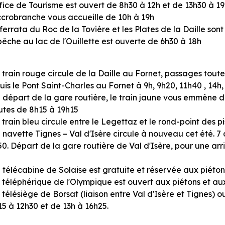
fice de Tourisme est ouvert de 8h30 à 12h et de 13h30 à 1
ccrobranche vous accueille de 10h à 19h
ferrata du Roc de la Tovière et les Plates de la Daille son
êche au lac de l'Ouillette est ouverte de 6h30 à 18h
 train rouge circule de la Daille au Fornet, passages tout
is le Pont Saint-Charles au Fornet à 9h, 9h20, 11h40 , 14h,
u départ de la gare routière, le train jaune vous emmène d
utes de 8h15 à 19h15
 train bleu circule entre le Legettaz et le rond-point des p
 navette Tignes – Val d'Isère circule à nouveau cet été. 7 a
0. Départ de la gare routière de Val d'Isère, pour une ar
a télécabine de Solaise est gratuite et réservée aux piéto
e téléphérique de l'Olympique est ouvert aux piétons et au
 télésiège de Borsat (liaison entre Val d'Isère et Tignes)
5 à 12h30 et de 13h à 16h25.