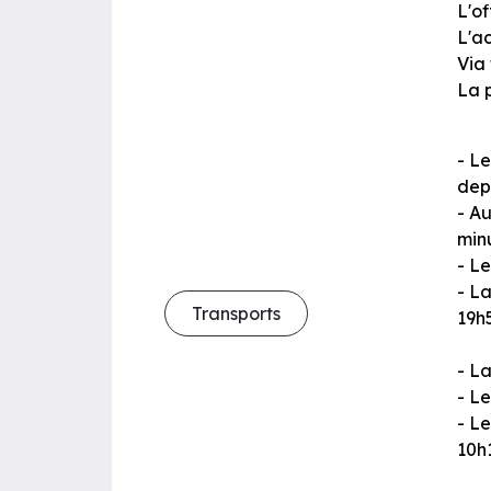
L'of
L'a
Via 
La p
- Le
depu
- A
min
- Le
- La
Transports
19h5
- L
- L
- Le
10h1