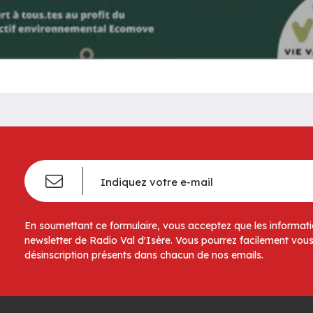
En soumettant ce formulaire, vous acceptez que les informatio
newsletter de Radio Val d'Isère. Vous pourrez facilement vous
désinscription présents dans chacun de nos emails.