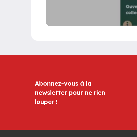
Abonnez-vous à la
newsletter pour ne rien
louper !