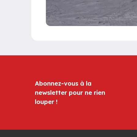
Abonnez-vous à la
newsletter pour ne rien
louper !