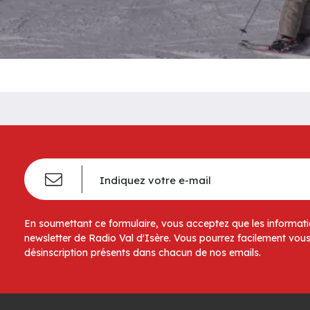
En soumettant ce formulaire, vous acceptez que les informatio
newsletter de Radio Val d'Isère. Vous pourrez facilement vous
désinscription présents dans chacun de nos emails.