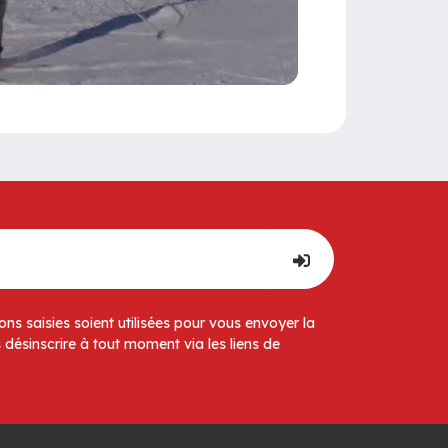
ns saisies soient utilisées pour vous envoyer la
 désinscrire à tout moment via les liens de