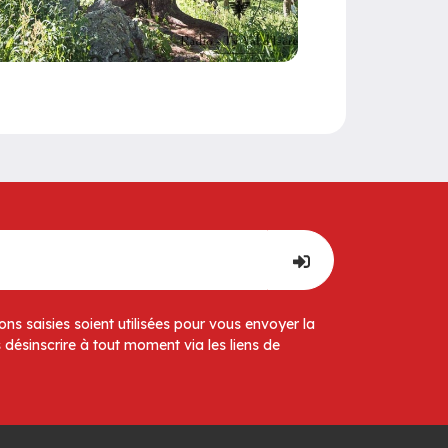
ns saisies soient utilisées pour vous envoyer la
 désinscrire à tout moment via les liens de