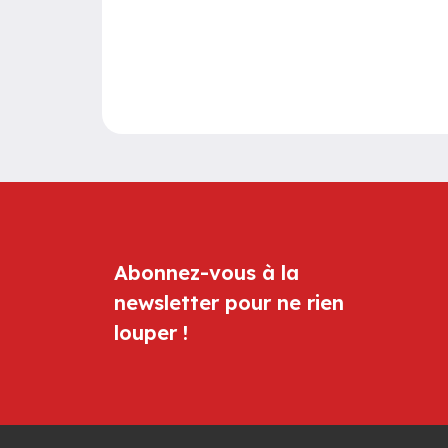
Abonnez-vous à la
newsletter pour ne rien
louper !