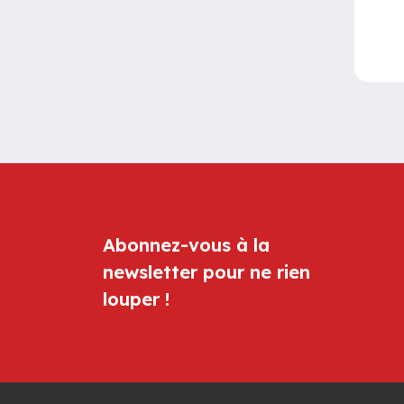
Abonnez-vous à la
newsletter pour ne rien
louper !