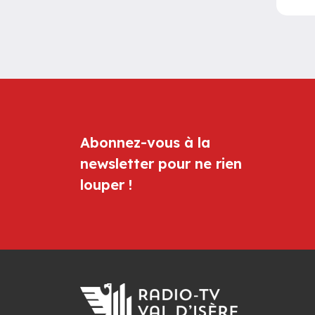
Abonnez-vous à la
newsletter pour ne rien
louper !