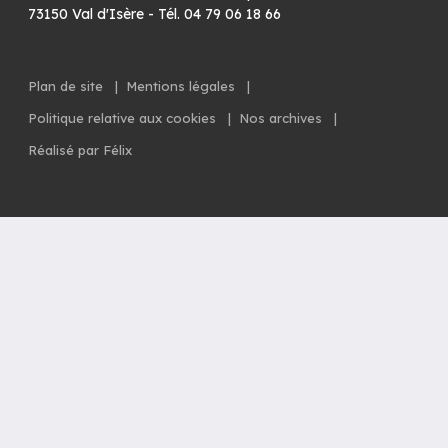
73150 Val d'Isère - Tél. 04 79 06 18 66
Plan de site
|
Mentions légales
|
Politique relative aux cookies
|
Nos archives
|
Réalisé par Félix