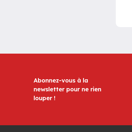
Abonnez-vous à la
newsletter pour ne rien
louper !