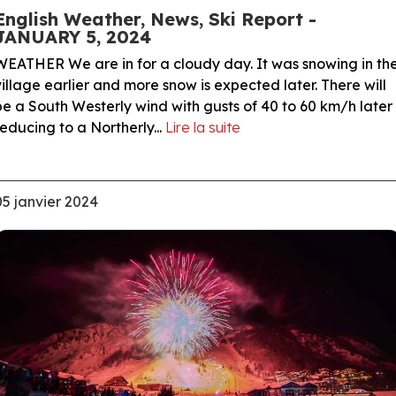
English Weather, News, Ski Report -
JANUARY 5, 2024
WEATHER We are in for a cloudy day. It was snowing in th
village earlier and more snow is expected later. There will
be a South Westerly wind with gusts of 40 to 60 km/h later
reducing to a Northerly...
Lire la suite
05 janvier 2024