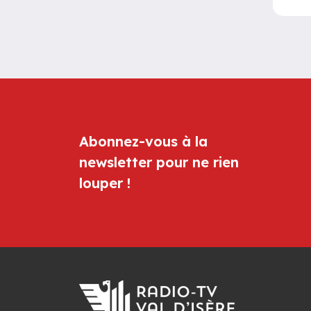
Abonnez-vous à la
newsletter pour ne rien
louper !