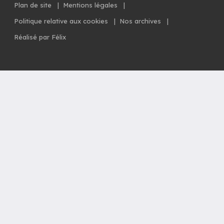
Plan de site
|
Mentions légales
|
Politique relative aux cookies
|
Nos archives
|
Réalisé par Félix