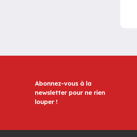
Abonnez-vous à la
newsletter pour ne rien
louper !