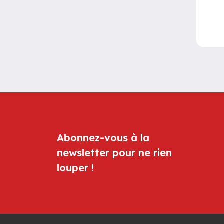
Abonnez-vous à la
newsletter pour ne rien
louper !