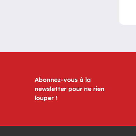
Abonnez-vous à la
newsletter pour ne rien
louper !