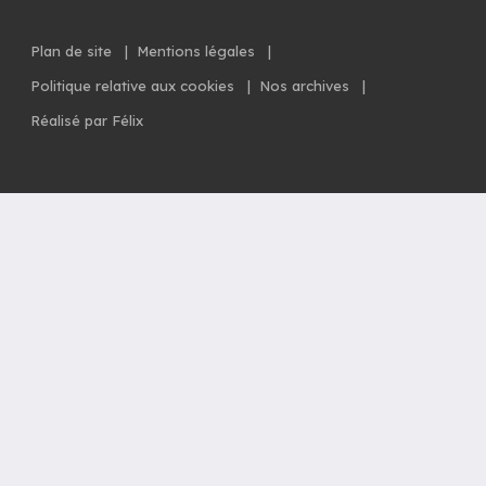
Plan de site
|
Mentions légales
|
Politique relative aux cookies
|
Nos archives
|
Réalisé par Félix