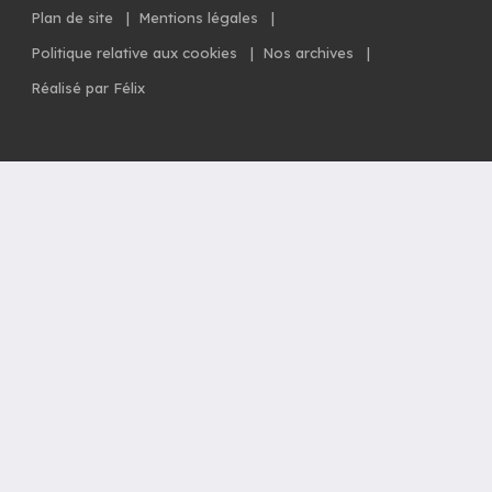
Plan de site
|
Mentions légales
|
Politique relative aux cookies
|
Nos archives
|
Réalisé par Félix